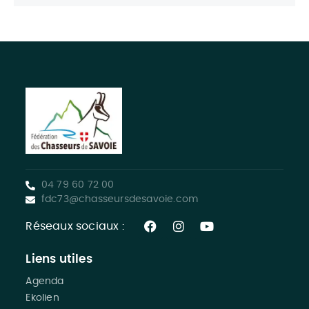
04 79 60 72 00
fdc73@chasseursdesavoie.com
Réseaux sociaux :
Liens utiles
Agenda
Ekolien